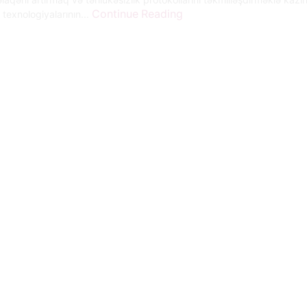
Continue Reading
 texnologiyalarının...