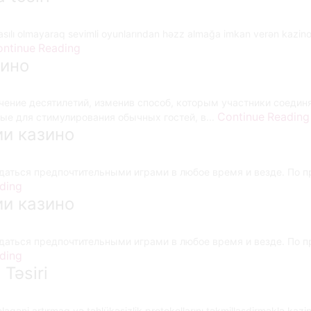
asılı olmayaraq sevimli oyunlarından həzz almağa imkan verən kazin
ntinue Reading
зино
чение десятилетий, изменив способ, которым участники соедин
Continue Reading
е для стимулирования обычных гостей, в...
ии казино
ждаться предпочтительными играми в любое время и везде. По п
ding
ии казино
ждаться предпочтительными играми в любое время и везде. По п
ding
 Təsiri
lı əlaqəni artırmaq və təhlükəsizlik protokollarını təkmilləşdirməklə ka