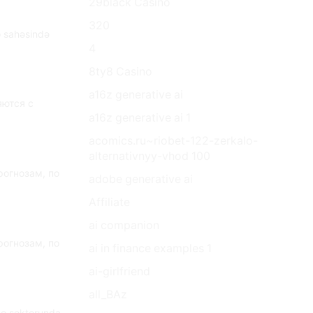
29black Casino
320
o sahəsində
4
8ty8 Casino
a16z generative ai
яются с
a16z generative ai 1
acomics.ru~riobet-122-zerkalo-
alternativnyy-vhod 100
рогнозам, по
adobe generative ai
Affiliate
ai companion
рогнозам, по
ai in finance examples 1
ai-girlfriend
all_BAz
zino sektorunda