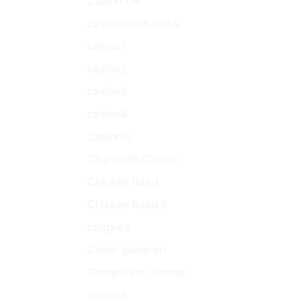
Casino UK
casino-qbet.co.uk
casino1
casino2
casino3
casino4
Casinolo
ChanceBit Casino
Chicken Road
Chicken Road 2
cmgv.es
Cómo ganar en
Computers, Games
contact