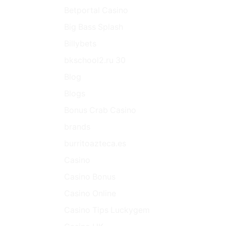
Betportal Casino
Big Bass Splash
Billybets
bkschool2.ru 30
Blog
Blogs
Bonus Crab Casino
brands
burritoazteca.es
Casino
Casino Bonus
Casino Online
Casino Tips Luckygem