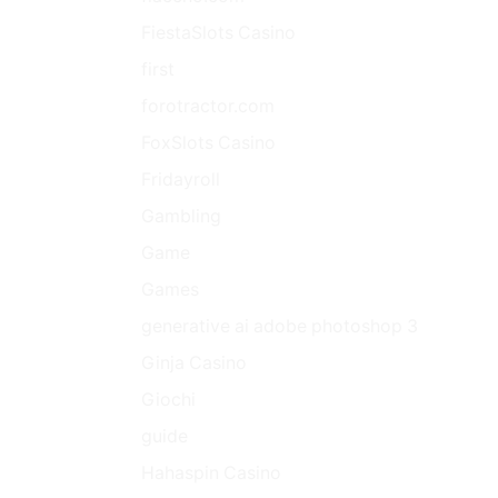
FiestaSlots Casino
first
forotractor.com
FoxSlots Casino
Fridayroll
Gambling
Game
Games
generative ai adobe photoshop 3
Ginja Casino
Giochi
guide
Hahaspin Casino