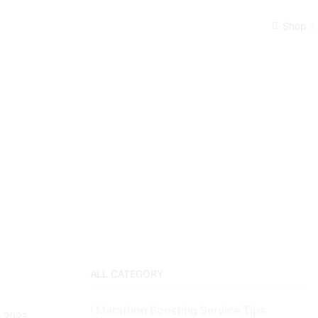
Shop
ALL CATEGORY
! Marathon Boosting Service Tips
 2023,...