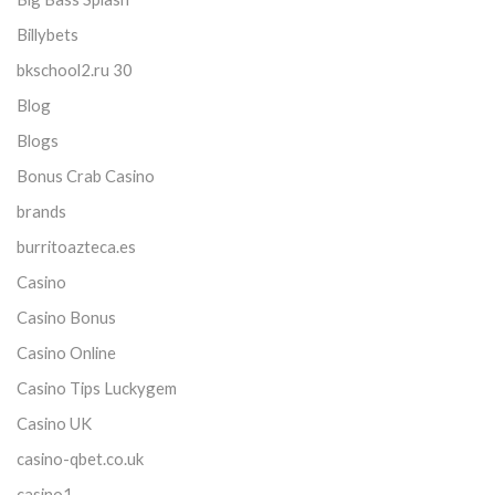
Billybets
bkschool2.ru 30
Blog
Blogs
Bonus Crab Casino
brands
burritoazteca.es
Casino
Casino Bonus
Casino Online
Casino Tips Luckygem
Casino UK
casino-qbet.co.uk
casino1