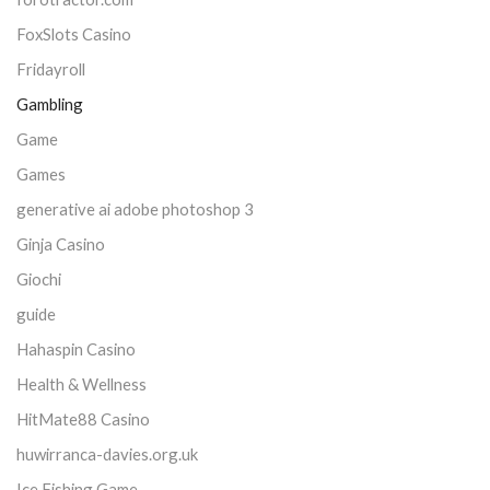
FoxSlots Casino
Fridayroll
Gambling
Game
Games
generative ai adobe photoshop 3
Ginja Casino
Giochi
guide
Hahaspin Casino
Health & Wellness
HitMate88 Casino
huwirranca-davies.org.uk
Ice Fishing Game