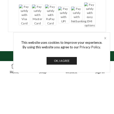
Your Payment is
100% Secure
This website uses cookies to improve your experience.
By using this website you agree to our
Privacy Policy
.
OK, I AGREE
0
A health-conscious brand dedicated to promoting
Home
Shop
Wishlist
Sign in
sustainable living, we support initiatives from initial
research to final product development, aiming to shape
lives and make a significant impact in our communities.