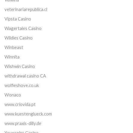
veterinariarepublica.cl
Vipsta Casino
Wagertales Casino
Wildies Casino
Winbeast
Winnita
Wishwin Casino
withdrawal casino CA
wolfieshove.co.uk
Wonaco
www.criovida.pt
www.kuestenglueck.com
www.praxis-dilly.de
Yoyospins Casino