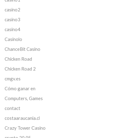
casino2
casino3
casino4
Casinolo
ChanceBit Casino
Chicken Road
Chicken Road 2
cmgv.es
Cómo ganar en
Computers, Games
contact
costaaraucania.cl
Crazy Tower Сasino
crypto 20.05