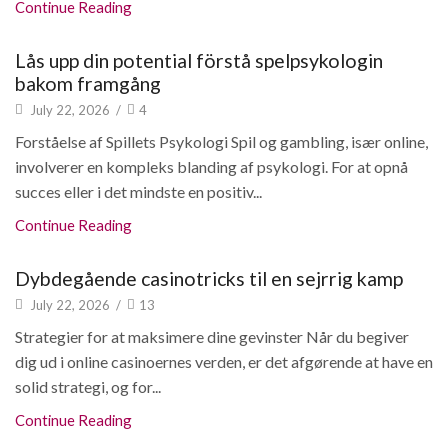
Continue Reading
Lås upp din potential förstå spelpsykologin
bakom framgång
July 22, 2026
/
4
Forståelse af Spillets Psykologi Spil og gambling, især online,
involverer en kompleks blanding af psykologi. For at opnå
succes eller i det mindste en positiv...
Continue Reading
Dybdegående casinotricks til en sejrrig kamp
July 22, 2026
/
13
Strategier for at maksimere dine gevinster Når du begiver
dig ud i online casinoernes verden, er det afgørende at have en
solid strategi, og for...
Continue Reading