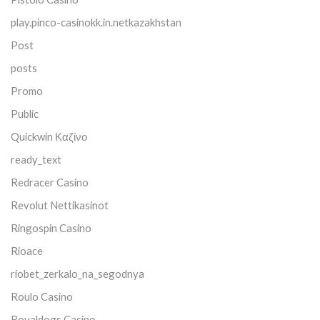
play.pinco-casinokk.in.netkazakhstan
Post
posts
Promo
Public
Quickwin Καζίνο
ready_text
Redracer Casino
Revolut Nettikasinot
Ringospin Casino
Rioace
riobet_zerkalo_na_segodnya
Roulo Casino
Royaldogs Casino