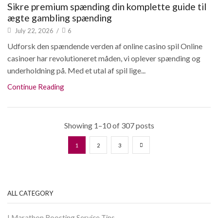
Sikre premium spænding din komplette guide til
ægte gambling spænding
July 22, 2026
/
6
Udforsk den spændende verden af online casino spil Online
casinoer har revolutioneret måden, vi oplever spænding og
underholdning på. Med et utal af spil lige...
Continue Reading
Showing 1–10 of 307 posts
1
2
3
ALL CATEGORY
! Marathon Boosting Service Tips